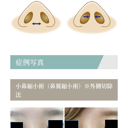
症例写真
小鼻縮小術（鼻翼縮小術）※外側切除
法