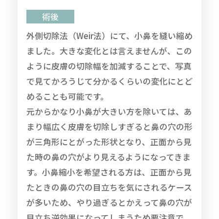
術後
外側切除法（Weir法）にて、小鼻を縫い縮め
ました。大きな変化とは言えませんが、この
ように皮膚の切除幅を加減することで、写真
で見てかろうじて分かるくらいの変化にとど
めることも可能です。
元からかなり小鼻が大きい方を除いては、あ
まり幅広く皮膚を切除しすぎると鼻の穴の形
が三角形にとがった形状となり、正面から見
た時の鼻の穴がより見えるようになってきま
す。小鼻縮小を希望される方は、正面から見
たときの鼻の穴の目立ちを気にされるケース
無料
電話
LINE
Web
が多いため、やり過ぎるとかえって鼻の穴が
相談
予約
予約
予約
目立ち逆効果になってしまうため要注意で