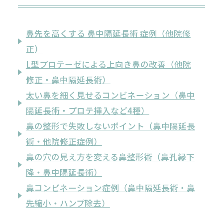
鼻先を高くする 鼻中隔延長術 症例（他院修
正）
L型プロテーゼによる上向き鼻の改善（他院
修正・鼻中隔延長術）
太い鼻を細く見せるコンビネーション（鼻中
隔延長術・プロテ挿入など4種）
鼻の整形で失敗しないポイント（鼻中隔延長
術・他院修正症例）
鼻の穴の見え方を変える鼻整形術（鼻孔縁下
降・鼻中隔延長術）
鼻コンビネーション症例（鼻中隔延長術・鼻
先縮小・ハンプ除去）