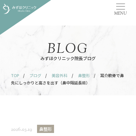
MENU
BLOG
みずほクリニック院長ブログ
TOP
/
ブログ
/
美容外科
/
鼻整形
/ 耳介軟骨で鼻
先にしっかりと高さを出す（鼻中隔延長術）
鼻整形
2026.03.19