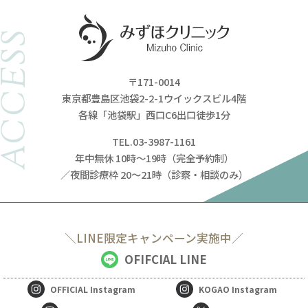
ACCESS
〒171-0014
東京都豊島区池袋2-2-1ウイックスビル4階
各線「池袋駅」西口C6出口徒歩1分
TEL.03-3987-1161
年中無休 10時～19時（完全予約制）
／夜間診療枠 20～21時（診察・相談のみ）
＼LINE限定キャンペーン実施中／
OFIFCIAL LINE
OFFICIAL
Instagram
KOGAO
Instagram