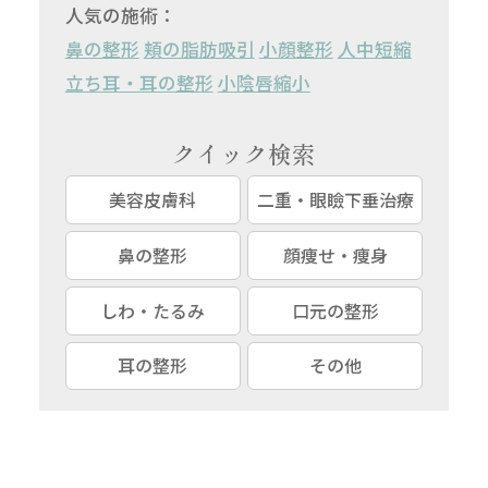
人気の施術：
鼻の整形
頬の脂肪吸引
小顔整形
人中短縮
立ち耳・耳の整形
小陰唇縮小
クイック検索
美容皮膚科
二重・眼瞼下垂治療
鼻の整形
顔痩せ・痩身
しわ・たるみ
口元の整形
耳の整形
その他