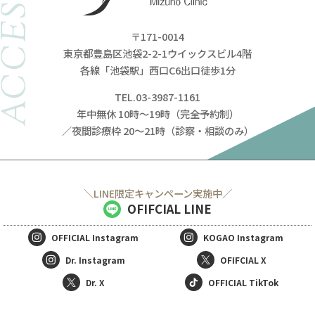
ACCESS
〒171-0014
東京都豊島区池袋2-2-1ウイックスビル4階
各線「池袋駅」西口C6出口徒歩1分
TEL.03-3987-1161
年中無休 10時～19時（完全予約制）
／夜間診療枠 20～21時（診察・相談のみ）
＼LINE限定キャンペーン実施中／
OFIFCIAL LINE
OFFICIAL
Instagram
KOGAO
Instagram
Dr. Instagram
OFIFCIAL X
Dr. X
OFFICIAL TikTok