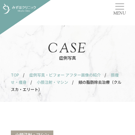
MENU
CASE
症例写真
TOP
/
症例写真・ビフォー アフター画像の紹介
/
顔痩
せ・痩身
/
小顔注射・マシン
/ 頬の脂肪除去治療（クル
スカ・エリート）
小顔注射・マシン