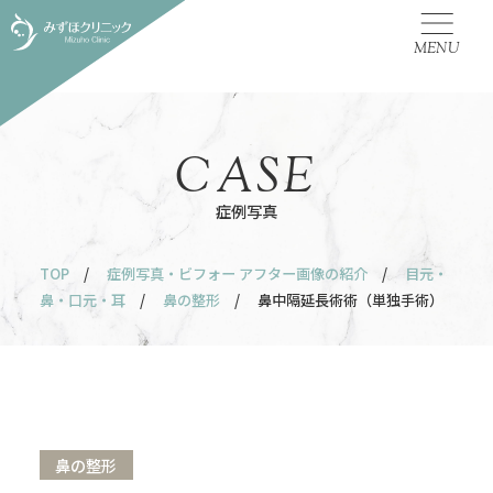
MENU
CASE
症例写真
TOP
/
症例写真・ビフォー アフター画像の紹介
/
目元・
鼻・口元・耳
/
鼻の整形
/ 鼻中隔延長術術（単独手術）
鼻の整形