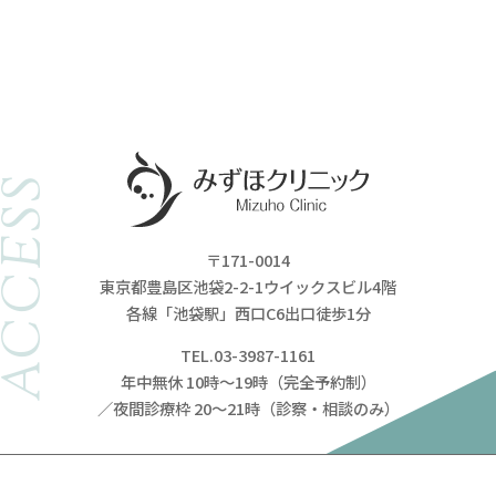
ACCESS
〒171-0014
東京都豊島区池袋2-2-1ウイックスビル4階
各線「池袋駅」西口C6出口徒歩1分
TEL.03-3987-1161
年中無休 10時～19時（完全予約制）
／夜間診療枠 20～21時（診察・相談のみ）