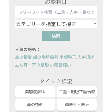
診療科目
検索
人気の施術：
鼻の整形
頬の脂肪吸引
小顔整形
人中短縮
立ち耳・耳の整形
小陰唇縮小
クイック検索
美容皮膚科
二重・眼瞼下垂治療
鼻の整形
顔痩せ・痩身