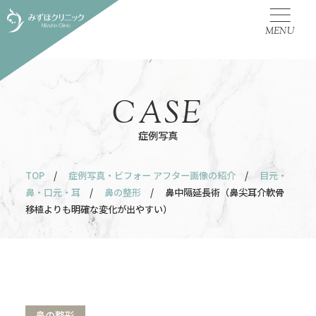
MENU
CASE
症例写真
TOP
/
症例写真・ビフォー アフター画像の紹介
/
目元・
鼻・口元・耳
/
鼻の整形
/ 鼻中隔延長術（鼻尖耳介軟骨
移植よりも明確な変化が出やすい）
鼻の整形