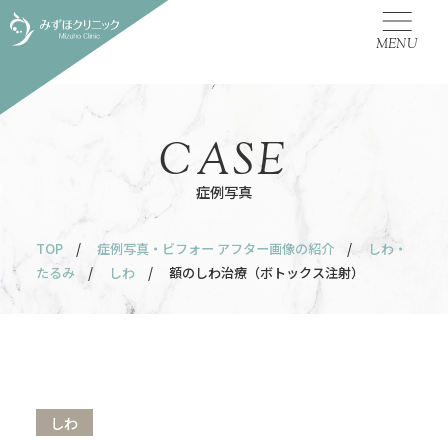
MENU
CASE
症例写真
TOP
/
症例写真・ビフォー アフター画像の紹介
/
しわ・
たるみ
/
しわ
/ 額のしわ治療（ボトックス注射）
しわ