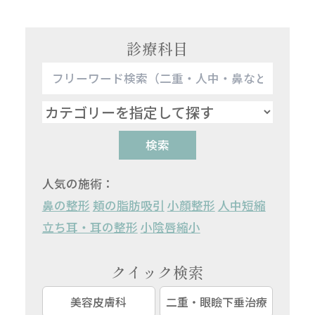
診療科目
検索
人気の施術：
鼻の整形
頬の脂肪吸引
小顔整形
人中短縮
立ち耳・耳の整形
小陰唇縮小
クイック検索
美容皮膚科
二重・眼瞼下垂治療