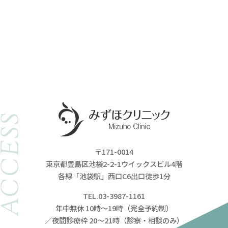
ACCESS
〒171-0014
東京都豊島区池袋2-2-1ウイックスビル4階
各線「池袋駅」西口C6出口徒歩1分
TEL.03-3987-1161
年中無休 10時～19時（完全予約制）
／夜間診療枠 20～21時（診察・相談のみ）