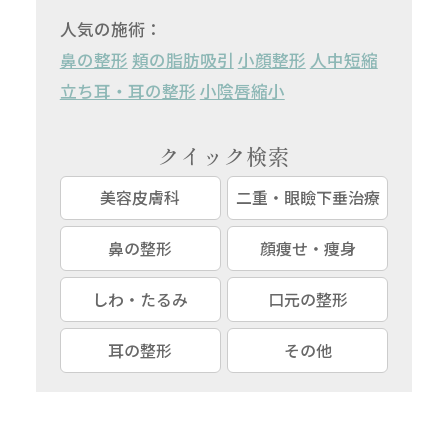
人気の施術：
鼻の整形
頬の脂肪吸引
小顔整形
人中短縮
立ち耳・耳の整形
小陰唇縮小
クイック検索
美容皮膚科
二重・眼瞼下垂治療
鼻の整形
顔痩せ・痩身
しわ・たるみ
口元の整形
耳の整形
その他