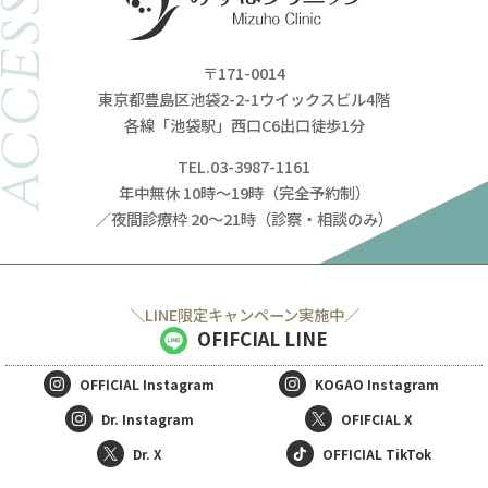
ACCESS
〒171-0014
東京都豊島区池袋2-2-1ウイックスビル4階
各線「池袋駅」西口C6出口徒歩1分
TEL.03-3987-1161
年中無休 10時～19時（完全予約制）
／夜間診療枠 20～21時（診察・相談のみ）
＼LINE限定キャンペーン実施中／
OFIFCIAL LINE
OFFICIAL
Instagram
KOGAO
Instagram
Dr. Instagram
OFIFCIAL X
Dr. X
OFFICIAL TikTok