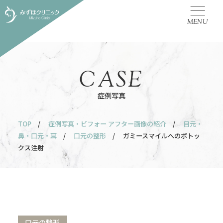
MENU
CASE
症例写真
TOP
/
症例写真・ビフォー アフター画像の紹介
/
目元・
鼻・口元・耳
/
口元の整形
/ ガミースマイルへのボトッ
クス注射
口元の整形