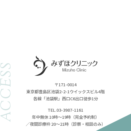
ACCESS
〒171-0014
東京都豊島区池袋2-2-1ウイックスビル4階
各線「池袋駅」西口C6出口徒歩1分
TEL.03-3987-1161
年中無休 10時～19時（完全予約制）
／夜間診療枠 20～21時（診察・相談のみ）