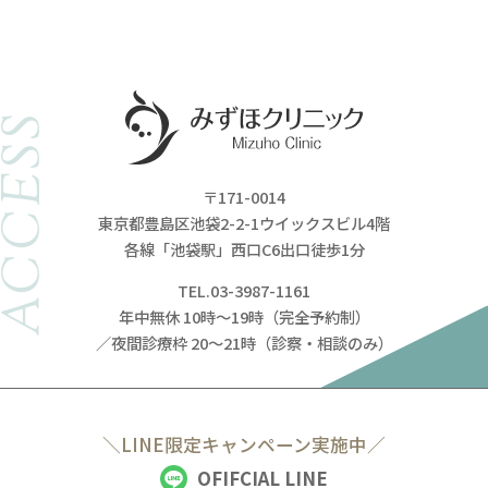
ACCESS
〒171-0014
東京都豊島区池袋2-2-1ウイックスビル4階
各線「池袋駅」西口C6出口徒歩1分
TEL.03-3987-1161
年中無休 10時～19時（完全予約制）
／夜間診療枠 20～21時（診察・相談のみ）
＼LINE限定キャンペーン実施中／
OFIFCIAL LINE