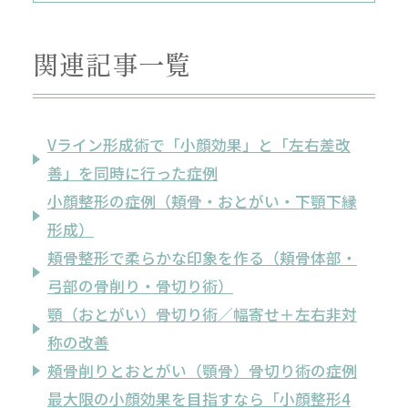
関連記事一覧
Vライン形成術で「小顔効果」と「左右差改
善」を同時に行った症例
小顔整形の症例（頬骨・おとがい・下顎下縁
形成）
頬骨整形で柔らかな印象を作る（頬骨体部・
弓部の骨削り・骨切り術）
顎（おとがい）骨切り術／幅寄せ＋左右非対
称の改善
頰骨削りとおとがい（顎骨）骨切り術の症例
最大限の小顔効果を目指すなら「小顔整形4