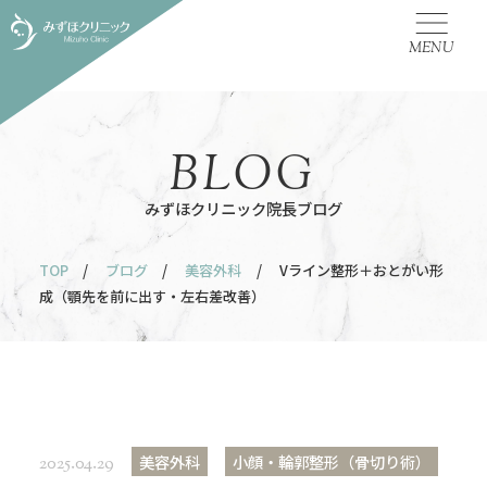
MENU
BLOG
みずほクリニック院長ブログ
TOP
/
ブログ
/
美容外科
/ Vライン整形＋おとがい形
成（顎先を前に出す・左右差改善）
美容外科
小顔・輪郭整形（骨切り術）
2025.04.29