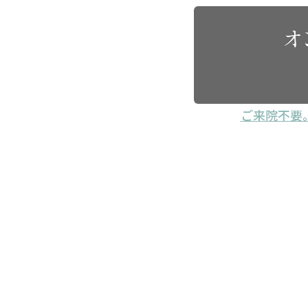
オ
ご来院不要