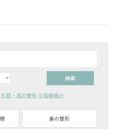
検索
立ち耳・耳の整形
小陰唇縮小
療
鼻の整形