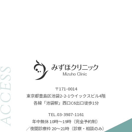
ACCESS
〒171-0014
東京都豊島区池袋2-2-1ウイックスビル4階
各線「池袋駅」西口C6出口徒歩1分
TEL.03-3987-1161
年中無休 10時～19時（完全予約制）
／夜間診療枠 20～21時（診察・相談のみ）