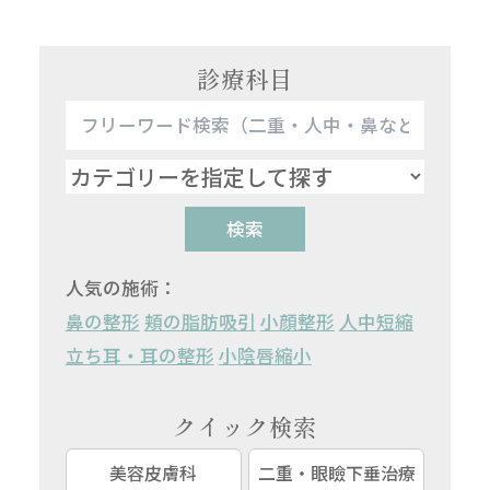
診療科目
検索
人気の施術：
鼻の整形
頬の脂肪吸引
小顔整形
人中短縮
立ち耳・耳の整形
小陰唇縮小
クイック検索
美容皮膚科
二重・眼瞼下垂治療