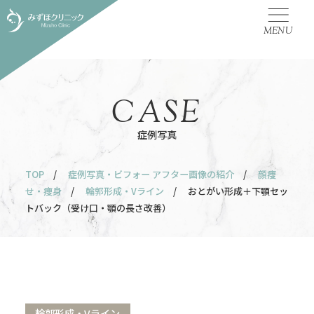
MENU
CASE
症例写真
TOP
/
症例写真・ビフォー アフター画像の紹介
/
顔痩
せ・痩身
/
輪郭形成・Vライン
/ おとがい形成＋下顎セッ
トバック（受け口・顎の長さ改善）
輪郭形成・Vライン