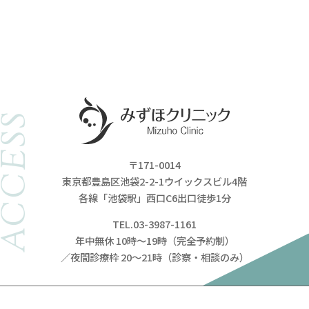
ACCESS
〒171-0014
東京都豊島区池袋2-2-1ウイックスビル4階
各線「池袋駅」西口C6出口徒歩1分
TEL.03-3987-1161
年中無休 10時～19時（完全予約制）
／夜間診療枠 20～21時（診察・相談のみ）