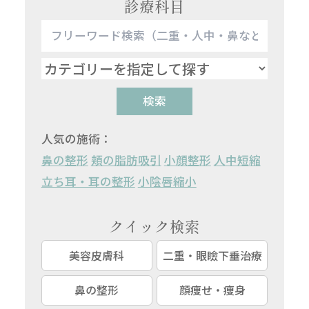
診療科目
検索
人気の施術：
鼻の整形
頬の脂肪吸引
小顔整形
人中短縮
立ち耳・耳の整形
小陰唇縮小
クイック検索
美容皮膚科
二重・眼瞼下垂治療
鼻の整形
顔痩せ・痩身