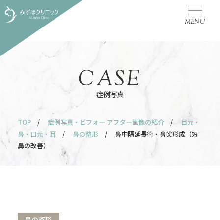
MENU
CASE
症例写真
TOP
/
症例写真・ビフォー アフター画像の紹介
/
目元・
鼻・口元・耳
/
鼻の整形
/ 鼻中隔延長術・鼻尖形成（短
鼻の改善）
鼻の整形