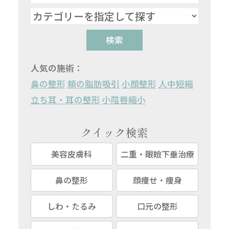
検索
人気の施術：
鼻の整形
頬の脂肪吸引
小顔整形
人中短縮
立ち耳・耳の整形
小陰唇縮小
クイック検索
美容皮膚科
二重・眼瞼下垂治療
鼻の整形
顔痩せ・痩身
しわ・たるみ
口元の整形