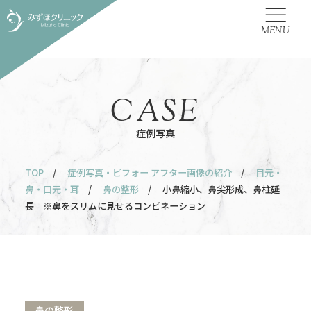
MENU
CASE
症例写真
TOP
/
症例写真・ビフォー アフター画像の紹介
/
目元・
鼻・口元・耳
/
鼻の整形
/ 小鼻縮小、鼻尖形成、鼻柱延
長 ※鼻をスリムに見せるコンビネーション
鼻の整形