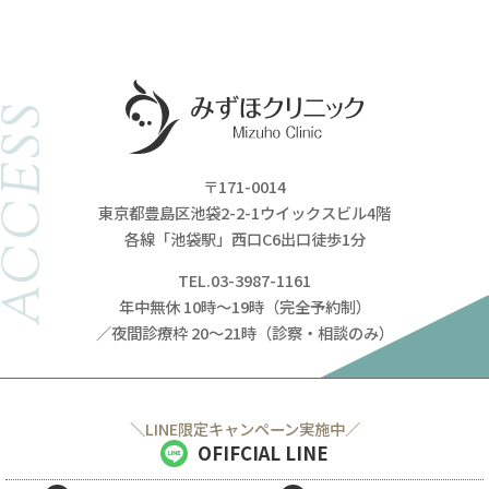
ACCESS
〒171-0014
東京都豊島区池袋2-2-1ウイックスビル4階
各線「池袋駅」西口C6出口徒歩1分
TEL.03-3987-1161
年中無休 10時～19時（完全予約制）
／夜間診療枠 20～21時（診察・相談のみ）
＼LINE限定キャンペーン実施中／
OFIFCIAL LINE