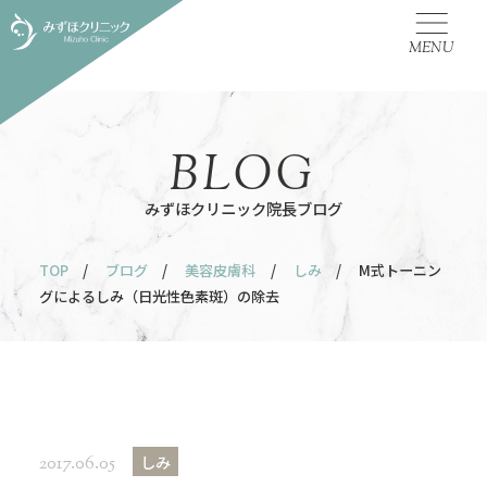
MENU
BLOG
みずほクリニック院長ブログ
TOP
/
ブログ
/
美容皮膚科
/
しみ
/ M式トーニン
グによるしみ（日光性色素斑）の除去
しみ
2017.06.05