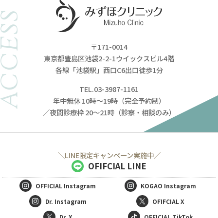
ACCESS
〒171-0014
東京都豊島区池袋2-2-1ウイックスビル4階
各線「池袋駅」西口C6出口徒歩1分
TEL.03-3987-1161
年中無休 10時～19時（完全予約制）
／夜間診療枠 20～21時（診察・相談のみ）
＼LINE限定キャンペーン実施中／
OFIFCIAL LINE
OFFICIAL
Instagram
KOGAO
Instagram
Dr. Instagram
OFIFCIAL X
Dr. X
OFFICIAL TikTok