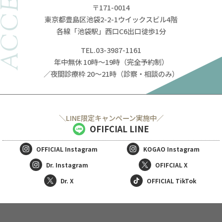
ACCESS
〒171-0014
東京都豊島区池袋2-2-1ウイックスビル4階
各線「池袋駅」西口C6出口徒歩1分
TEL.03-3987-1161
年中無休 10時～19時（完全予約制）
／夜間診療枠 20～21時（診察・相談のみ）
＼LINE限定キャンペーン実施中／
OFIFCIAL LINE
OFFICIAL
Instagram
KOGAO
Instagram
Dr. Instagram
OFIFCIAL X
Dr. X
OFFICIAL TikTok