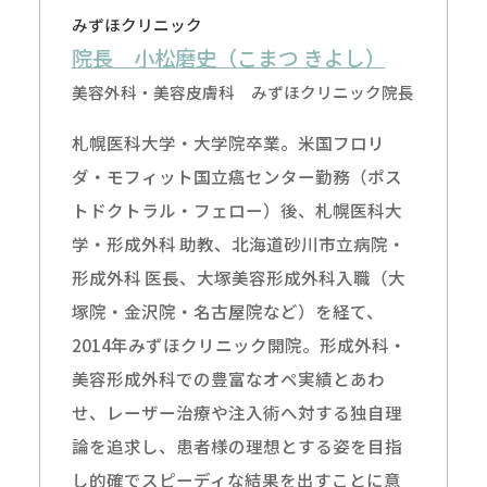
みずほクリニック
院長 小松磨史（こまつ きよし）
美容外科・美容皮膚科 みずほクリニック院長
札幌医科大学・大学院卒業。米国フロリ
ダ・モフィット国立癌センター勤務（ポス
トドクトラル・フェロー）後、札幌医科大
学・形成外科 助教、北海道砂川市立病院・
形成外科 医長、大塚美容形成外科入職（大
塚院・金沢院・名古屋院など）を経て、
2014年みずほクリニック開院。形成外科・
美容形成外科での豊富なオペ実績とあわ
せ、レーザー治療や注入術へ対する独自理
論を追求し、患者様の理想とする姿を目指
し的確でスピーディな結果を出すことに意