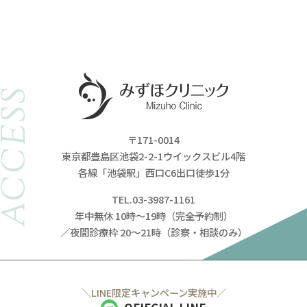
ACCESS
〒171-0014
東京都豊島区池袋2-2-1ウイックスビル4階
各線「池袋駅」西口C6出口徒歩1分
TEL.03-3987-1161
年中無休 10時～19時（完全予約制）
／夜間診療枠 20～21時（診察・相談のみ）
＼LINE限定キャンペーン実施中／