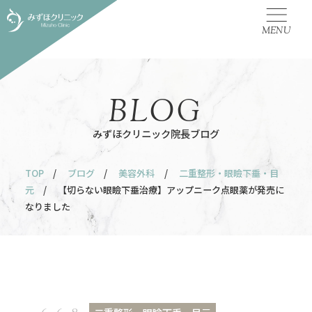
MENU
BLOG
みずほクリニック院長ブログ
TOP
/
ブログ
/
美容外科
/
二重整形・眼瞼下垂・目
元
/ 【切らない眼瞼下垂治療】アップニーク点眼薬が発売に
なりました