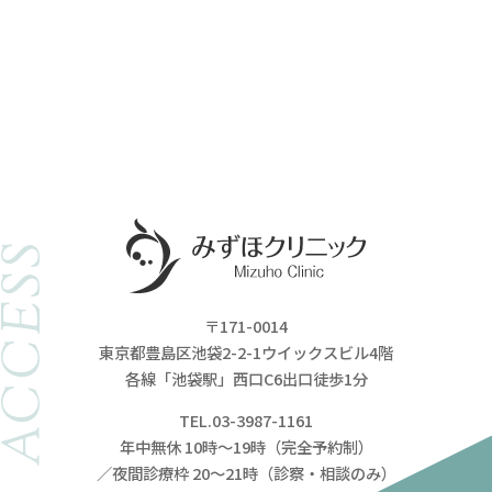
ACCESS
〒171-0014
東京都豊島区池袋2-2-1ウイックスビル4階
各線「池袋駅」西口C6出口徒歩1分
TEL.03-3987-1161
年中無休 10時～19時（完全予約制）
／夜間診療枠 20～21時（診察・相談のみ）