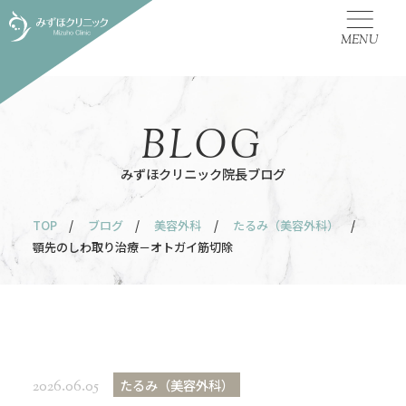
MENU
BLOG
みずほクリニック院長ブログ
TOP
/
ブログ
/
美容外科
/
たるみ（美容外科）
/
顎先のしわ取り治療－オトガイ筋切除
たるみ（美容外科）
2026.06.05