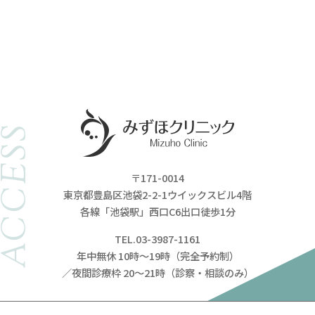
ACCESS
〒171-0014
東京都豊島区池袋2-2-1ウイックスビル4階
各線「池袋駅」西口C6出口徒歩1分
TEL.03-3987-1161
年中無休 10時～19時（完全予約制）
／夜間診療枠 20～21時（診察・相談のみ）