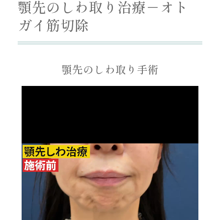
顎先のしわ取り治療－オト
ガイ筋切除
顎先のしわ取り手術
動
画
プ
レ
ー
ヤ
ー