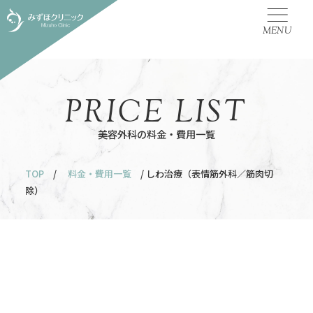
MENU
PRICE LIST
美容外科の料金・費用一覧
TOP
/
料金・費用一覧
/ しわ治療（表情筋外科／筋肉切
除）