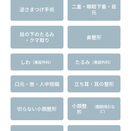
二重・眼瞼下垂・目
逆さまつげ手術
元
目の下のたるみ
鼻整形
・クマ取り
しわ
たるみ
（美容外科）
（美容外科）
口元・唇・人中短縮
立ち耳・耳の整形
小顔整
（脂肪吸引な
切らない小顔整形
形
ど）