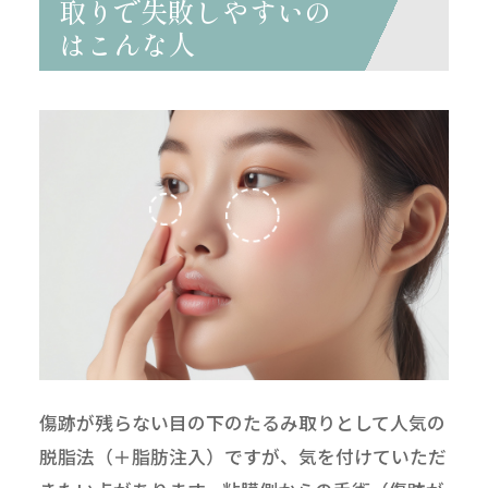
取りで失敗しやすいの
はこんな人
傷跡が残らない目の下のたるみ取りとして人気の
無料
電話
LINE
Web
脱脂法（＋脂肪注入）ですが、気を付けていただ
相談
予約
予約
予約