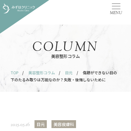
MENU
COLUMN
美容整形コラム
TOP
/
美容整形コラム
/
目元
/ 傷跡ができない目の
下のたるみ取りは万能なのか？失敗・後悔しないために
目元
美容皮膚科
2025.05.16