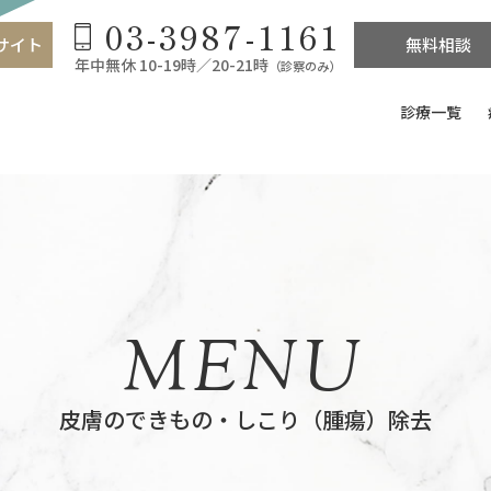
03-3987-1161
サイト
無料相談
年中無休 10-19時／20-21時
（診察のみ）
診療一覧
MENU
皮膚のできもの・しこり（腫瘍）除去