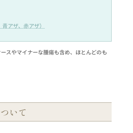
、青アザ、赤アザ）
ケースやマイナーな腫瘍も含め、ほとんどのも
について