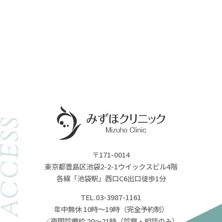
ACCESS
〒171-0014
東京都豊島区池袋2-2-1ウイックスビル4階
各線「池袋駅」西口C6出口徒歩1分
TEL.03-3987-1161
年中無休 10時～19時（完全予約制）
／夜間診療枠 20～21時（診察・相談のみ）