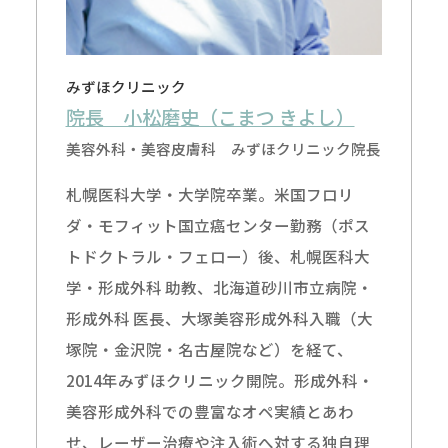
みずほクリニック
院長 小松磨史（こまつ きよし）
美容外科・美容皮膚科 みずほクリニック院長
札幌医科大学・大学院卒業。米国フロリ
ダ・モフィット国立癌センター勤務（ポス
トドクトラル・フェロー）後、札幌医科大
学・形成外科 助教、北海道砂川市立病院・
形成外科 医長、大塚美容形成外科入職（大
塚院・金沢院・名古屋院など）を経て、
2014年みずほクリニック開院。形成外科・
無料
電話
LINE
Web
美容形成外科での豊富なオペ実績とあわ
相談
予約
予約
予約
せ、レーザー治療や注入術へ対する独自理