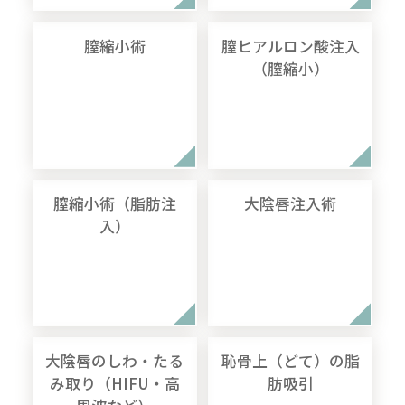
膣縮小術
膣ヒアルロン酸注入
（膣縮小）
膣縮小術（脂肪注
大陰唇注入術
入）
大陰唇のしわ・たる
恥骨上（どて）の脂
み取り（HIFU・高
肪吸引