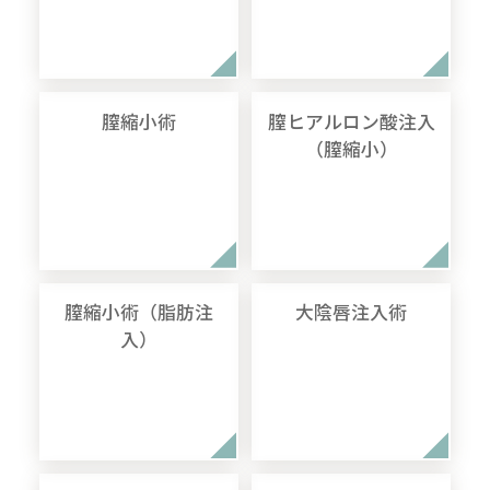
膣縮小術
膣ヒアルロン酸注入
（膣縮小）
膣縮小術（脂肪注
大陰唇注入術
入）