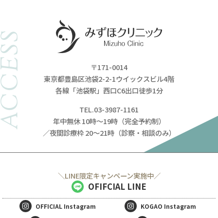
ACCESS
〒171-0014
東京都豊島区池袋2-2-1ウイックスビル4階
各線「池袋駅」西口C6出口徒歩1分
TEL.03-3987-1161
年中無休 10時～19時（完全予約制）
／夜間診療枠 20～21時（診察・相談のみ）
＼LINE限定キャンペーン実施中／
OFIFCIAL LINE
無料
電話
LINE
Web
相談
予約
予約
予約
OFFICIAL
Instagram
KOGAO
Instagram