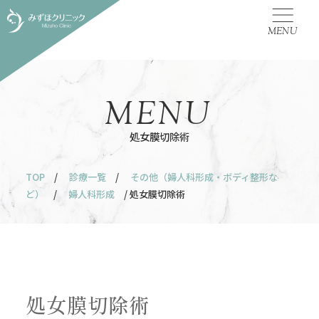
MENU
MENU
処女膜切除術
TOP
/
診療一覧
/
その他（婦人科形成・ボディ整形な
ど）
/
婦人科形成
/ 処女膜切除術
処女膜切除術