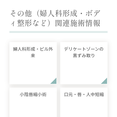
その他（婦人科形成・ボデ
ィ整形など）関連施術情報
婦人科形成・ピル外
デリケートゾーンの
来
黒ずみ取り
小陰唇縮小術
口元・唇・人中短縮
無料
電話
LINE
Web
相談
予約
予約
予約