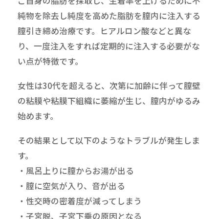
ご自身の脂肪を採取し、生着率を上げるために不
純物を除去し純度を高めた脂肪を膣内に注入する
膣引き締め治療です。ヒアルロン酸などと異な
り、一度注入をすれば定期的に注入する必要がな
い点が特徴です。
女性は30代を超えると、次第に加齢に伴って膣壁
の粘膜や粘膜下組織に萎縮が生じ、膣内がゆるみ
始めます。
その結果として以下のようなトラブルが発生しま
す。
・風呂上りに膣からお湯が出る
・膣に空気が入り、音が出る
・性交時の密着度が減ってしまう
・子宮脱、子宮下垂の原因となる