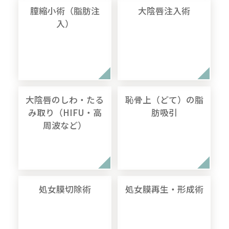
膣縮小術（脂肪注
大陰唇注入術
入）
大陰唇のしわ・たる
恥骨上（どて）の脂
み取り（HIFU・高
肪吸引
周波など）
処女膜切除術
処女膜再生・形成術