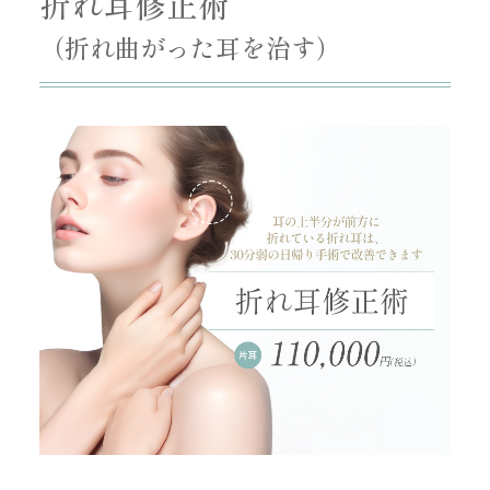
折れ耳修正術
（折れ曲がった耳を治す）