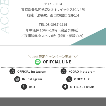
ACCESS
〒171-0014
東京都豊島区池袋2-2-1ウイックスビル4階
各線「池袋駅」西口C6出口徒歩1分
TEL.03-3987-1161
年中無休 10時～19時（完全予約制）
／夜間診療枠 20～21時（診察・相談のみ）
＼LINE限定キャンペーン実施中／
OFIFCIAL LINE
OFFICIAL
Instagram
KOGAO
Instagram
Dr. Instagram
OFIFCIAL X
Dr. X
OFFICIAL TikTok