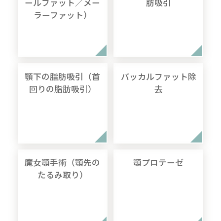
ールファット／メー
肪吸引
ラーファット）
顎下の脂肪吸引（首
バッカルファット除
回りの脂肪吸引）
去
魔女顎手術（顎先の
顎プロテーゼ
たるみ取り）
無料
電話
LINE
Web
相談
予約
予約
予約