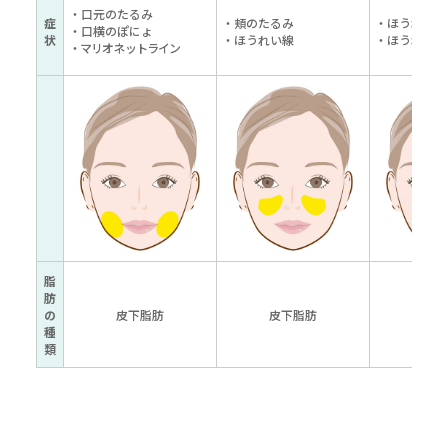
・口元のたるみ
症
・頬のたるみ
・ほうれい線
・口横のぽにょ
状
・ほうれい線
・ほうれい線
・マリオネットライン
脂
肪
の
皮下脂肪
皮下脂肪
皮下
種
類