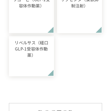
容体作動薬）
制注射）
リベルサス（経口
GLP-1受容体作動
薬）
無料
電話
LINE
Web
相談
予約
予約
予約