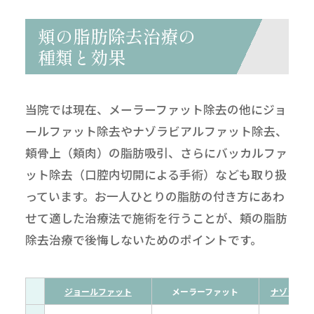
頬の脂肪除去治療の
種類と効果
当院では現在、メーラーファット除去の他にジョ
ールファット除去やナゾラビアルファット除去、
頬骨上（頬肉）の脂肪吸引、さらにバッカルファ
ット除去（口腔内切開による手術）なども取り扱
っています。お一人ひとりの脂肪の付き方にあわ
せて適した治療法で施術を行うことが、頬の脂肪
除去治療で後悔しないためのポイントです。
ジョールファット
メーラーファット
ナゾラビア