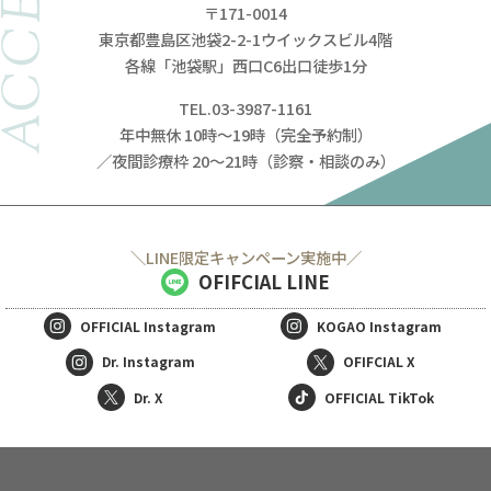
ACCESS
〒171-0014
東京都豊島区池袋2-2-1ウイックスビル4階
各線「池袋駅」西口C6出口徒歩1分
TEL.03-3987-1161
年中無休 10時～19時（完全予約制）
／夜間診療枠 20～21時（診察・相談のみ）
＼LINE限定キャンペーン実施中／
OFIFCIAL LINE
OFFICIAL
Instagram
KOGAO
Instagram
Dr. Instagram
OFIFCIAL X
Dr. X
OFFICIAL TikTok