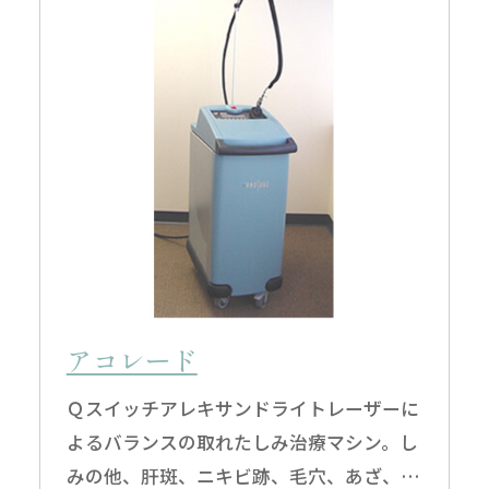
アコレード
Ｑスイッチアレキサンドライトレーザーに
よるバランスの取れたしみ治療マシン。し
無料
電話
LINE
Web
相談
予約
予約
予約
みの他、肝斑、ニキビ跡、毛穴、あざ、色