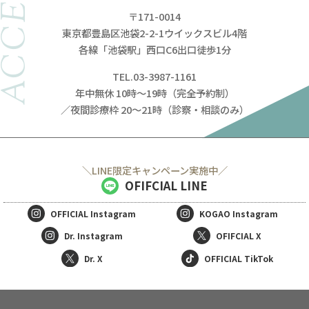
ACCESS
〒171-0014
東京都豊島区池袋2-2-1ウイックスビル4階
各線「池袋駅」西口C6出口徒歩1分
TEL.03-3987-1161
年中無休 10時～19時（完全予約制）
／夜間診療枠 20～21時（診察・相談のみ）
＼LINE限定キャンペーン実施中／
OFIFCIAL LINE
OFFICIAL
Instagram
KOGAO
Instagram
Dr. Instagram
OFIFCIAL X
Dr. X
OFFICIAL TikTok