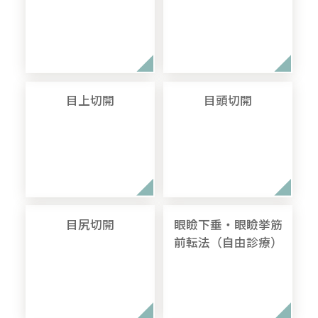
目上切開
目頭切開
目尻切開
眼瞼下垂・眼瞼挙筋
前転法（自由診療）