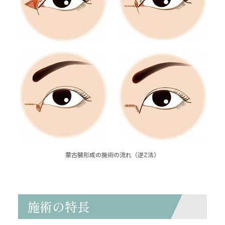
蒙古襞形成の施術の流れ（逆Z法）
施術の特長