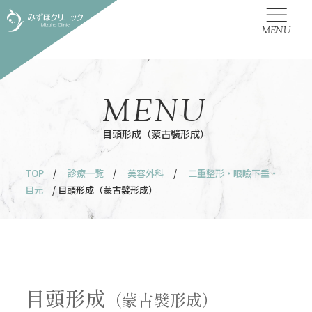
MENU
MENU
目頭形成（蒙古襞形成）
TOP
/
診療一覧
/
美容外科
/
二重整形・眼瞼下垂・
目元
/ 目頭形成（蒙古襞形成）
目頭形成
（蒙古襞形成）