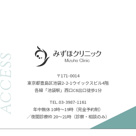
ACCESS
〒171-0014
東京都豊島区池袋2-2-1ウイックスビル4階
各線「池袋駅」西口C6出口徒歩1分
TEL.03-3987-1161
年中無休 10時～19時（完全予約制）
／夜間診療枠 20～21時（診察・相談のみ）