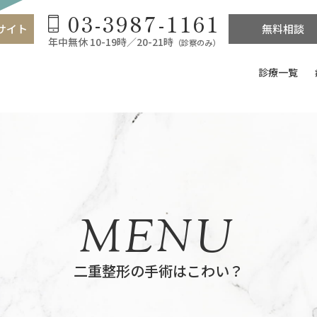
03-3987-1161
サイト
無料相談
年中無休 10-19時／20-21時
（診察のみ）
診療一覧
MENU
二重整形の手術はこわい？