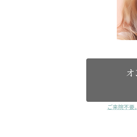
オ
ご来院不要