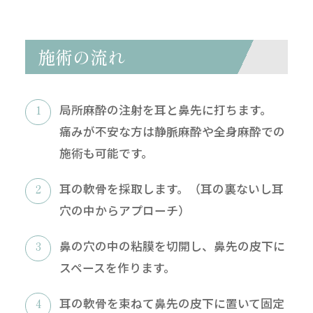
施術の流れ
局所麻酔の注射を耳と鼻先に打ちます。
痛みが不安な方は静脈麻酔や全身麻酔での
施術も可能です。
耳の軟骨を採取します。（耳の裏ないし耳
穴の中からアプローチ）
鼻の穴の中の粘膜を切開し、鼻先の皮下に
スペースを作ります。
無料
電話
LINE
Web
相談
予約
予約
予約
耳の軟骨を束ねて鼻先の皮下に置いて固定