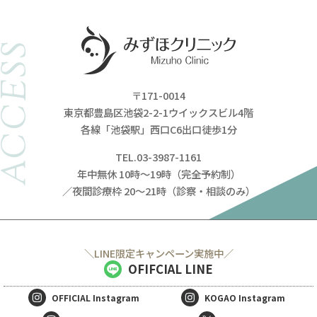
ACCESS
〒171-0014
東京都豊島区池袋2-2-1ウイックスビル4階
各線「池袋駅」西口C6出口徒歩1分
TEL.03-3987-1161
年中無休 10時～19時（完全予約制）
／夜間診療枠 20～21時（診察・相談のみ）
＼LINE限定キャンペーン実施中／
OFIFCIAL LINE
OFFICIAL
Instagram
KOGAO
Instagram