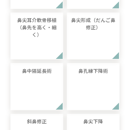
鼻尖耳介軟骨移植
鼻尖形成（だんご鼻
（鼻先を高く・細
修正）
く）
鼻中隔延長術
鼻孔縁下降術
斜鼻修正
鼻尖下降