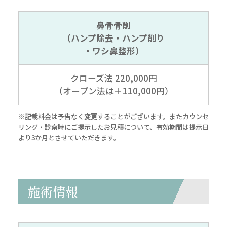
鼻骨骨削
（ハンプ除去・ハンプ削り
・ワシ鼻整形）
クローズ法 220,000円
（オープン法は＋110,000円）
※記載料金は予告なく変更することがございます。またカウンセ
リング・診察時にご提示したお見積について、有効期間は提示日
より3か月とさせていただきます。
施術情報
無料
電話
LINE
Web
相談
予約
予約
予約